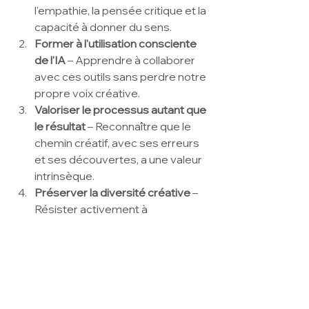
l'empathie, la pensée critique et la 
capacité à donner du sens.
Former à l'utilisation consciente 
de l'IA
 – Apprendre à collaborer 
avec ces outils sans perdre notre 
propre voix créative.
Valoriser le processus autant que 
le résultat
 – Reconnaître que le 
chemin créatif, avec ses erreurs 
et ses découvertes, a une valeur 
intrinsèque.
Préserver la diversité créative
 – 
Résister activement à 
l'homogénéisation en célébrant 
les approches singulières et les 
visions personnelles.
Réaffirmer l'importance de 
l'intention
 – Dans un monde 
d'abondance de contenus, ce qui 