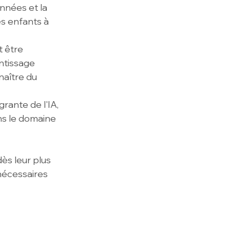
nnées et la 
s enfants à 
 être 
ntissage 
aître du 
grante de l'IA, 
ns le domaine 
ès leur plus 
nécessaires 