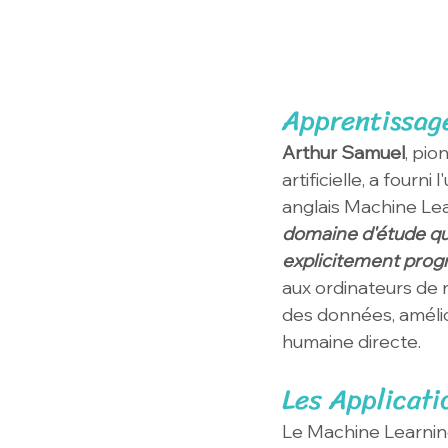
Apprentissag
Arthur Samuel
, pio
artificielle, a four
anglais Machine Lea
domaine d'étude qui
explicitement pro
aux ordinateurs de 
des données, amélio
humaine directe.
Les Applicat
Le Machine Learning