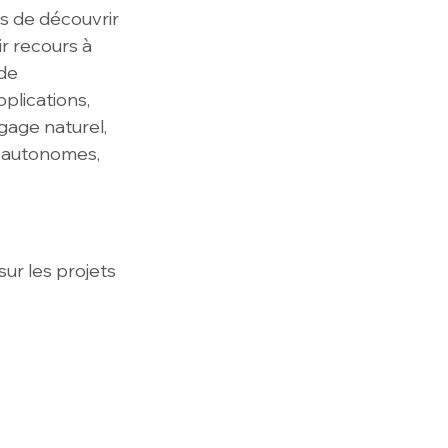
s de découvrir 
r recours à 
de 
pplications, 
gage naturel, 
s autonomes, 
ur les projets 