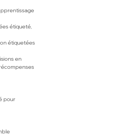
apprentissage 
es étiqueté, 
on étiquetées 
sions en 
e récompenses 
é pour 
mble 