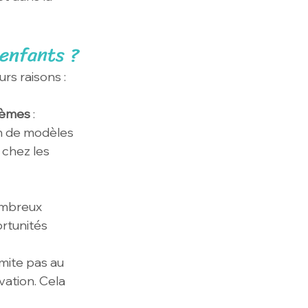
enfants ?
rs raisons :
lèmes
 : 
on de modèles 
 chez les 
ombreux 
rtunités 
imite pas au 
vation. Cela 