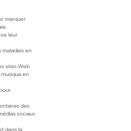
our marquer 
le.
xa, leur 
s maladies en 
les sites Web 
 musique en 
 pour 
entaires des 
médias sociaux 
et dans la 