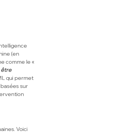
ntelligence 
hine (en 
ine comme le « 
être 
 ML qui permet 
 basées sur 
ervention 
ines. Voici 