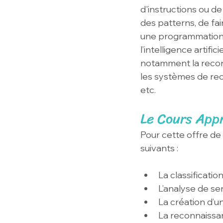
d'instructions ou d
des patterns, de fai
une programmation e
l’intelligence artifi
notamment la reconn
les systèmes de rec
etc.
Le Cours App
Pour cette offre de 
suivants :
La classificatio
L’analyse de s
La création d’un
La reconnaissan