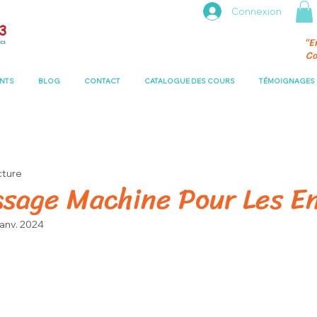
Connexion
“E
Co
ENTS
BLOG
CONTACT
CATALOGUE DES COURS
TÉMOIGNAGES
cture
ssage Machine Pour Les E
janv. 2024