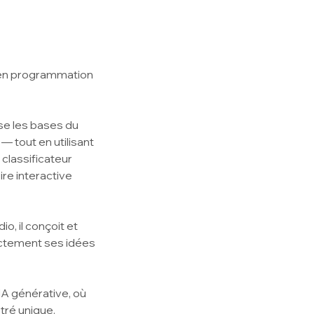
 en programmation
îtrise les bases du
 tout en utilisant
 classificateur
ire interactive
dio, il conçoit et
ectement ses idées
c l'IA générative, où
stré unique.