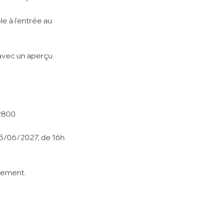
le à l'entrée au
ce, avec un aperçu
92800
5/06/2027, de 16h
gement.