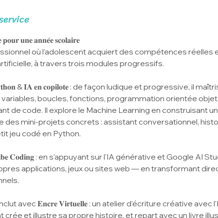
l
service
e
1
 𝐩𝐨𝐮𝐫 𝐮𝐧𝐞 𝐚𝐧𝐧𝐞́𝐞 𝐬𝐜𝐨𝐥𝐚𝐢𝐫𝐞
2
ssionnel où l'adolescent acquiert des compétences réelles
s
artificielle, à travers trois modules progressifs.
e
p
𝐡𝐨𝐧 & 𝐈𝐀 𝐞𝐧 𝐜𝐨𝐩𝐢𝐥𝐨𝐭𝐞 : de façon ludique et progressive, il ma
t
ariables, boucles, fonctions, programmation orientée objet —
.
nt de code. Il explore le Machine Learning en construisant un
e des mini-projets concrets : assistant conversationnel, histo
tit jeu codé en Python.
𝐛𝐞 𝐂𝐨𝐝𝐢𝐧𝐠 : en s'appuyant sur l'IA générative et Google AI Stu
pres applications, jeux ou sites web — en transformant dir
nnels.
 avec 𝐄𝐧𝐜𝐫𝐞 𝐕𝐢𝐫𝐭𝐮𝐞𝐥𝐥𝐞 : un atelier d'écriture créative ave
rée et illustre sa propre histoire, et repart avec un livre illu