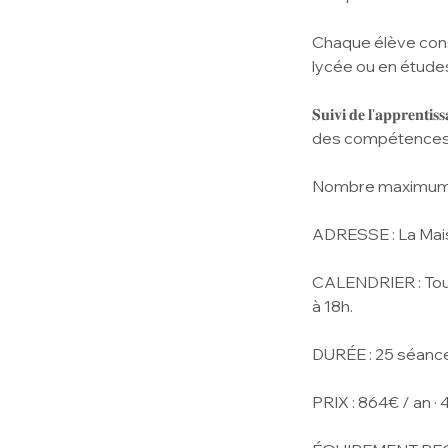
Chaque élève consti
lycée ou en étude
𝐒𝐮𝐢𝐯𝐢 𝐝𝐞 𝐥'𝐚
des compétences d
Nombre maximum d
ADRESSE : La Mais
CALENDRIER : Tous
à 18h.
DURÉE : 25 séance
PRIX : 864€ / an · 