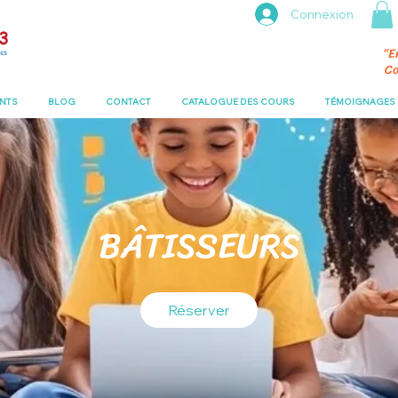
Connexion
“E
Co
ENTS
BLOG
CONTACT
CATALOGUE DES COURS
TÉMOIGNAGES
BÂTISSEURS
Réserver