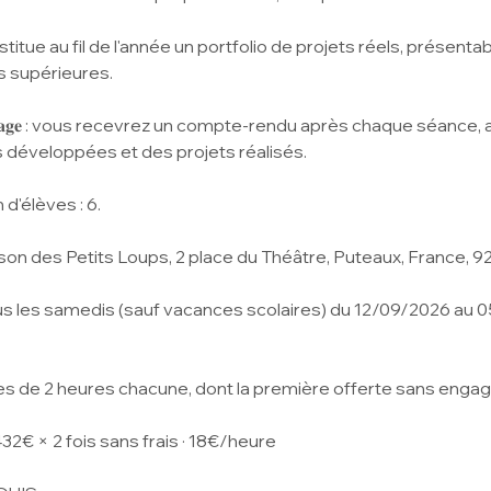
tue au fil de l'année un portfolio de projets réels, présentab
s supérieures.
𝐩𝐫𝐞𝐧𝐭𝐢𝐬𝐬𝐚𝐠𝐞 : vous recevrez un compte-rendu après chaque séan
éveloppées et des projets réalisés.
'élèves : 6.
on des Petits Loups, 2 place du Théâtre, Puteaux, France, 
 les samedis (sauf vacances scolaires) du 12/09/2026 au 0
s de 2 heures chacune, dont la première offerte sans enga
432€ × 2 fois sans frais · 18€/heure