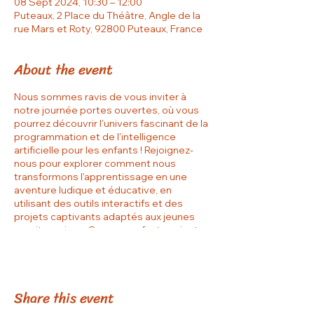
08 Sept 2024, 10:30 – 12:00
Puteaux, 2 Place du Théâtre, Angle de la
rue Mars et Roty, 92800 Puteaux, France
About the event
Nous sommes ravis de vous inviter à
notre journée portes ouvertes, où vous
pourrez découvrir l'univers fascinant de la
programmation et de l'intelligence
artificielle pour les enfants ! Rejoignez-
nous pour explorer comment nous
transformons l'apprentissage en une
aventure ludique et éducative, en
utilisant des outils interactifs et des
projets captivants adaptés aux jeunes
esprits curieux. Que vos enfants soient
novices ou aient déjà un intérêt pour la
technologie, nos cours sont conçus pour
inspirer, développer la créativité et
renforcer les compétences en résolution
Share this event
de problèmes. Venez rencontrer nos
enseignants passionnés et voir de près